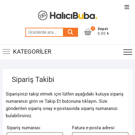
Skip
Top
to
Men
content
0
Ara:
0,00 ₺
KATEGORİLER
Sipariş Takibi
Siparişinizi takip etmek için lütfen aşağıdaki kutuya sipariş
numaranızı girin ve Takip Et butonuna tıklayın. Size
gönderilen sipariş onay e-postasında sipariş numaranızı
bulabilirsiniz.
Sipariş numarası
Fatura e-posta adresi