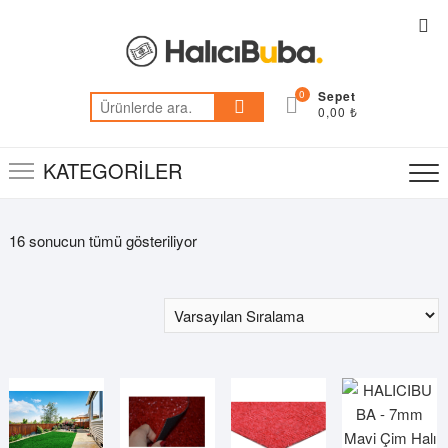
Skip
Top
to
Me
content
0
Ara:
0,00 ₺
KATEGORİLER
16 sonucun tümü gösteriliyor