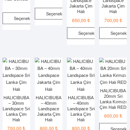
Landspace
Landspace
Jakarta Çim
Jakarta Çim
Halı
Halı
Seçenekler
Seçenekler
650,00
₺
700,00
₺
Bu
Bu
ürünün
Seçenekler
Seçenekle
ürünün
birden
birden
Bu
Bu
fazla
fazla
ürünün
ürünün
varyasyonu
varyasyonu
birden
birden
var.
var.
fazla
fazla
Seçenekler
Seçenekler
varyasyonu
varyasy
ürün
ürün
var.
var.
sayfasından
sayfasından
Seçenekler
Seçenek
seçilebilir
seçilebilir
ürün
ürün
HALICIBUBA
20mm Sri
sayfasından
sayfasın
HALICIBUBA
HALICIBUBA
HALICIBUBA
Lanka Kırmızı
– 30mm
– 40mm
– 40mm
seçilebilir
seçilebili
Çim Halı RED
Landspace Sri
Landspace
Landspace Sri
Lanka Çim
Jakarta Çim
Lanka Çim
600,00
₺
Halı
Halı
Halı
700,00
₺
800,00
₺
800,00
₺
Seçenekle