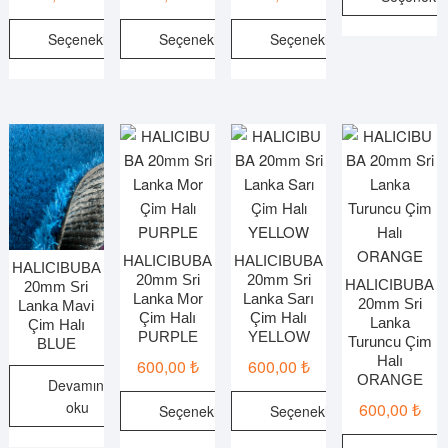
Bu
Seçenekler
Seçenekler
Seçenekler
ürünün
Bu
Bu
Bu
birden
ürünün
ürünün
ürünün
fazla
birden
birden
birden
varyasy
fazla
fazla
fazla
var.
varyasyonu
varyasyonu
varyasyonu
Seçenek
var.
var.
var.
ürün
Seçenekler
Seçenekler
Seçenekler
sayfasın
ürün
ürün
ürün
seçilebili
sayfasından
sayfasından
sayfasından
HALICIBUBA
HALICIBUBA
HALICIBUBA
20mm Sri
20mm Sri
seçilebilir
seçilebilir
seçilebilir
HALICIBUBA
20mm Sri
Lanka Mor
Lanka Sarı
20mm Sri
Lanka Mavi
Çim Halı
Çim Halı
Lanka
Çim Halı
PURPLE
YELLOW
Turuncu Çim
BLUE
Halı
600,00
₺
600,00
₺
ORANGE
Devamını
oku
600,00
₺
Seçenekler
Seçenekler
Bu
Bu