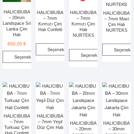
HALICIBUBA
HALICIBUBA
HALICIBUBA
HALICIBUBA
– 20mm
– 7mm
– 7mm
– 7mm Mavi
Landspace Sri
Kırmızı Çim
Kırmızı Çim
Çim Halı
Lanka Çim
Halı Confetti
Halı
NURTEKS
Halı
NURTEKS
650,00
₺
Seçenekler
Seçenekle
Seçenekler
Seçenekler
Bu
Bu
Bu
ürünün
ürünün
Bu
ürünün
birden
birden
ürünün
birden
fazla
fazla
birden
fazla
varyasyonu
varyasy
fazla
varyasyonu
var.
var.
varyasyonu
var.
Seçenekler
Seçenek
var.
Seçenekler
ürün
ürün
Seçenekler
ürün
sayfasından
sayfasın
ürün
HALICIBUBA
HALICIBUBA
sayfasından
– 7mm
– 7mm Yeşil
seçilebilir
seçilebili
sayfasından
HALICIBUBA
HALICIBUBA
Turkuaz Çim
Düz Çim Halı
seçilebilir
– 20mm
– 30mm
seçilebilir
Halı Confetti