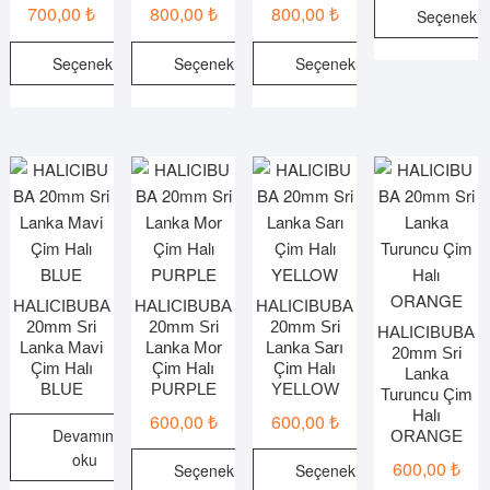
700,00
₺
800,00
₺
800,00
₺
Seçenekle
Bu
Seçenekler
Seçenekler
Seçenekler
ürünün
Bu
Bu
Bu
birden
ürünün
ürünün
ürünün
fazla
birden
birden
birden
varyasy
fazla
fazla
fazla
var.
varyasyonu
varyasyonu
varyasyonu
Seçenek
var.
var.
var.
ürün
Seçenekler
Seçenekler
Seçenekler
sayfasın
ürün
ürün
ürün
seçilebili
sayfasından
sayfasından
sayfasından
HALICIBUBA
HALICIBUBA
HALICIBUBA
20mm Sri
20mm Sri
20mm Sri
seçilebilir
seçilebilir
seçilebilir
HALICIBUBA
Lanka Mavi
Lanka Mor
Lanka Sarı
20mm Sri
Çim Halı
Çim Halı
Çim Halı
Lanka
BLUE
PURPLE
YELLOW
Turuncu Çim
Halı
600,00
₺
600,00
₺
Devamını
ORANGE
oku
600,00
₺
Seçenekler
Seçenekler