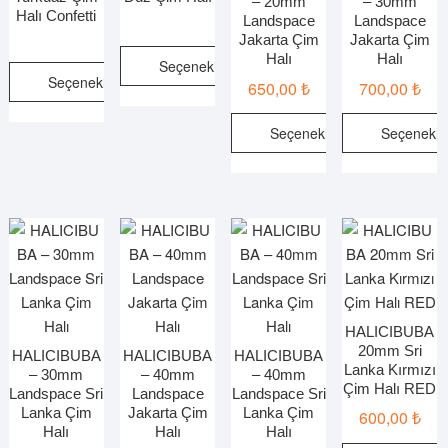
– 20mm
– 30mm
seçilebilir
Halı Confetti
Landspace
Landspace
Jakarta Çim
Jakarta Çim
Halı
Halı
Seçenekler
Seçenekler
650,00
₺
700,00
₺
Bu
Bu
ürünün
Seçenekler
Seçenekle
ürünün
birden
birden
Bu
Bu
fazla
fazla
ürünün
ürünün
varyasyonu
varyasyonu
birden
birden
var.
var.
fazla
fazla
Seçenekler
Seçenekler
varyasyonu
varyasy
ürün
ürün
var.
var.
sayfasından
sayfasından
Seçenekler
Seçenek
seçilebilir
seçilebilir
ürün
ürün
HALICIBUBA
20mm Sri
sayfasından
sayfasın
HALICIBUBA
HALICIBUBA
HALICIBUBA
Lanka Kırmızı
– 30mm
– 40mm
– 40mm
seçilebilir
seçilebili
Çim Halı RED
Landspace Sri
Landspace
Landspace Sri
Lanka Çim
Jakarta Çim
Lanka Çim
600,00
₺
Halı
Halı
Halı