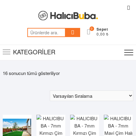
Skip
Top
to
Me
content
0
Ara:
0,00 ₺
KATEGORİLER
16 sonucun tümü gösteriliyor