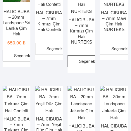
HALICIBUBA
HALICIBUBA
HALICIBUBA
– 20mm
– 7mm
– 7mm Mavi
HALICIBUBA
Landspace Sri
Kırmızı Çim
Çim Halı
– 7mm
Lanka Çim
Halı Confetti
NURTEKS
Kırmızı Çim
Halı
Halı
650,00
₺
NURTEKS
Seçenekler
Seçenekle
Seçenekler
Bu
Bu
Seçenekler
ürünün
ürünün
Bu
Bu
birden
birden
ürünün
ürünün
fazla
fazla
birden
birden
varyasyonu
varyasy
fazla
fazla
var.
var.
varyasyonu
varyasyonu
Seçenekler
Seçenek
var.
var.
ürün
ürün
Seçenekler
Seçenekler
sayfasından
sayfasın
ürün
ürün
HALICIBUBA
HALICIBUBA
seçilebilir
seçilebili
sayfasından
– 7mm
– 7mm Yeşil
sayfasından
HALICIBUBA
HALICIBUBA
seçilebilir
Turkuaz Çim
Düz Çim Halı