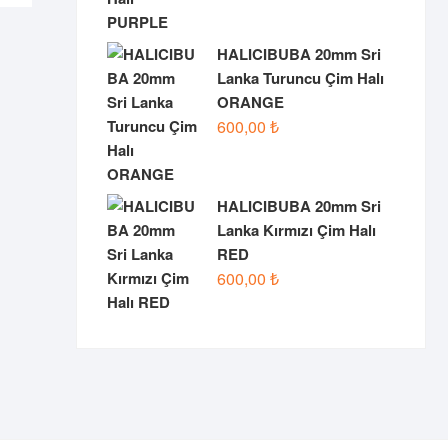
birden
fazla
varyasyonu
HALICIBUBA 20mm Sri
var.
Lanka Turuncu Çim Halı
Seçenekler
ORANGE
ürün
600,00
₺
sayfasından
seçilebilir
HALICIBUBA 20mm Sri
Lanka Kırmızı Çim Halı
RED
600,00
₺