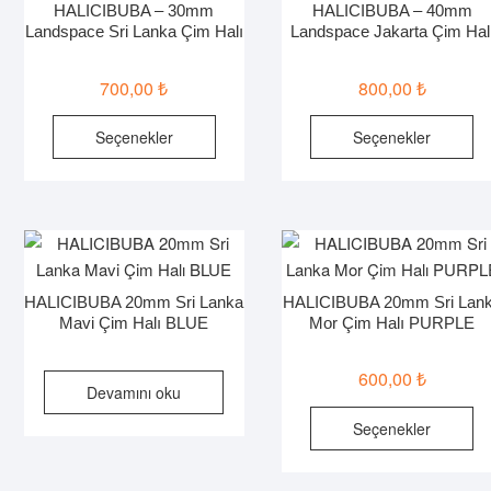
ürün
ür
HALICIBUBA – 30mm
HALICIBUBA – 40mm
sayfasından
sa
Landspace Sri Lanka Çim Halı
Landspace Jakarta Çim Hal
seçilebilir
seç
700,00
₺
800,00
₺
Bu
B
Seçenekler
Seçenekler
ürünün
ür
birden
bi
fazla
fa
varyasyonu
va
var.
va
Seçenekler
Se
HALICIBUBA 20mm Sri Lanka
HALICIBUBA 20mm Sri Lan
ürün
ür
Mavi Çim Halı BLUE
Mor Çim Halı PURPLE
sayfasından
sa
seçilebilir
seç
600,00
₺
Devamını oku
B
Seçenekler
ür
bi