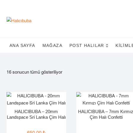
Skip
to
content
ANA SAYFA
MAĞAZA
POST HALILAR
KILIML
16 sonucun tümü gösteriliyor
HALICIBUBA – 20mm
HALICIBUBA – 7mm Kırmız
Landspace Sri Lanka Çim Halı
Çim Halı Confetti
650,00
₺