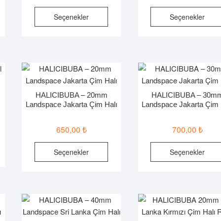
u
Bu
Seçenekler
Seçenekler
ünün
ürünün
rden
birden
zla
fazla
ryasyonu
varyasyonu
r.
var.
çenekler
Seçenekler
ün
ürün
HALICIBUBA – 20mm
HALICIBUBA – 30m
yfasından
sayfasından
Landspace Jakarta Çim Halı
Landspace Jakarta Çim 
ilebilir
seçilebilir
650,00
₺
700,00
₺
u
Bu
Seçenekler
Seçenekler
ünün
ürünün
rden
birden
zla
fazla
ryasyonu
varyasyonu
r.
var.
çenekler
Seçenekler