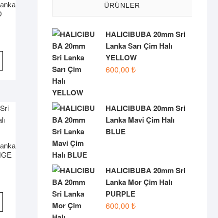
anka
ürün
ÜRÜNLER
D
sayfasından
seçilebilir
HALICIBUBA 20mm Sri
Lanka Sarı Çim Halı
Bu
YELLOW
ürünün
600,00
₺
birden
fazla
varyasyonu
HALICIBUBA 20mm Sri
var.
Lanka Mavi Çim Halı
Seçenekler
BLUE
ürün
anka
sayfasından
NGE
seçilebilir
HALICIBUBA 20mm Sri
Lanka Mor Çim Halı
PURPLE
Bu
600,00
₺
ürünün