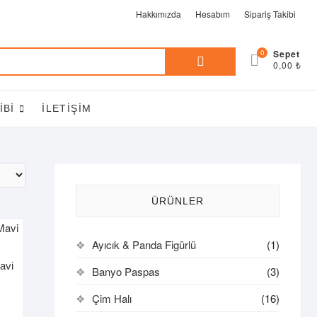
Hakkımızda
Hesabım
Sipariş Takibi
Ara:
0
0,00 ₺
IBI
İLETIŞIM
ÜRÜNLER
Ayıcık & Panda Figürlü
(1)
avi
Banyo Paspas
(3)
Çim Halı
(16)