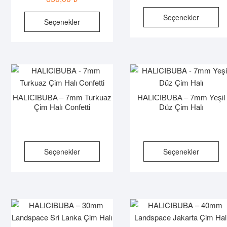
B
Bu
Seçenekler
Seçenekler
ür
ürünün
bi
birden
fa
fazla
va
varyasyonu
va
var.
Se
Seçenekler
ür
HALICIBUBA – 7mm Turkuaz
HALICIBUBA – 7mm Yeşil
ürün
sa
Çim Halı Confetti
Düz Çim Halı
sayfasından
seç
seçilebilir
Bu
B
Seçenekler
Seçenekler
ürünün
ür
birden
bi
fazla
fa
varyasyonu
va
var.
va
Seçenekler
Se