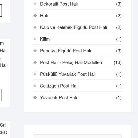
Dekoratif Post Halı
(3)
Bu
ürünün
Halı
(2)
birden
Kalp ve Kelebek Figürlü Post Halı
(2)
fazla
varyasyonu
Kilim
(1)
var.
Seçenekler
Papatya Figürlü Post Halı
(3)
ürün
m
Post Halı - Peluş Halı Modelleri
(13)
sayfasından
Halı
seçilebilir
Püsküllü Yuvarlak Post Halı
(1)
Sekizgen Post Halı
(1)
Bu
Yuvarlak Post Halı
(1)
ürünün
birden
fazla
varyasyonu
var.
Seçenekler