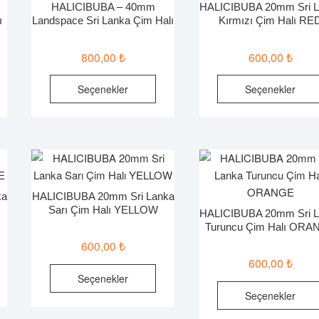
ün
HALICIBUBA – 40mm
HALICIBUBA 20mm Sri L
ürün
yfasından
ı
Landspace Sri Lanka Çim Halı
Kırmızı Çim Halı RE
sayfasından
ilebilir
seçilebilir
800,00
₺
600,00
₺
u
Bu
Seçenekler
Seçenekler
ünün
ürünün
rden
birden
zla
fazla
ryasyonu
varyasyonu
r.
var.
çenekler
Seçenekler
ka
HALICIBUBA 20mm Sri Lanka
ün
ürün
Sarı Çim Halı YELLOW
HALICIBUBA 20mm Sri L
yfasından
sayfasından
Turuncu Çim Halı ORA
ilebilir
seçilebilir
600,00
₺
600,00
₺
u
Bu
Seçenekler
ünün
ürünün
Seçenekler
rden
birden