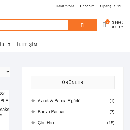
Hakkımızda
Hesabım
Sipariş Takibi
Ara:
0
0,00 ₺
IBI
İLETIŞIM
ÜRÜNLER
Ayıcık & Panda Figürlü
(1)
anka
Banyo Paspas
(3)
E
Çim Halı
(16)