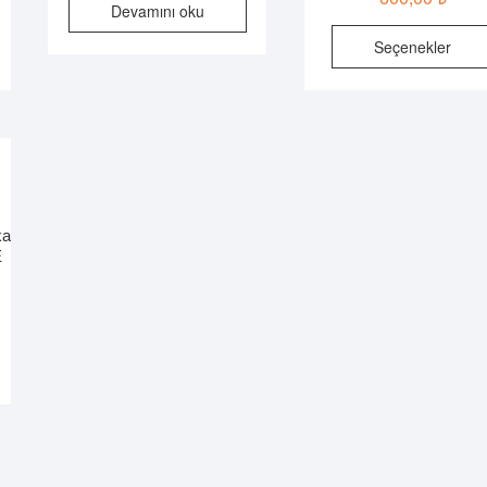
Devamını oku
u
Seçenekler
ünün
rden
zla
ryasyonu
r.
çenekler
ün
ka
yfasından
E
ilebilir
u
ünün
rden
zla
ryasyonu
r.