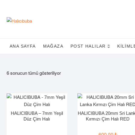
Skip
to
content
ANA SAYFA
MAĞAZA
POST HALILAR
KILIML
6 sonucun tümü gösteriliyor
HALICIBUBA – 7mm Yeşil
HALICIBUBA 20mm Sri Lan
Düz Çim Halı
Kırmızı Çim Halı RED
600,00
₺