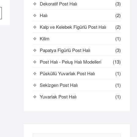
Dekoratif Post Halı
(3)
Bu
Halı
(2)
ürünün
birden
Kalp ve Kelebek Figürlü Post Halı
(2)
fazla
varyasyonu
Kilim
(1)
var.
Papatya Figürlü Post Halı
(3)
Seçenekler
ürün
Post Halı - Peluş Halı Modelleri
(13)
sayfasından
Püsküllü Yuvarlak Post Halı
(1)
seçilebilir
Sekizgen Post Halı
(1)
Yuvarlak Post Halı
(1)