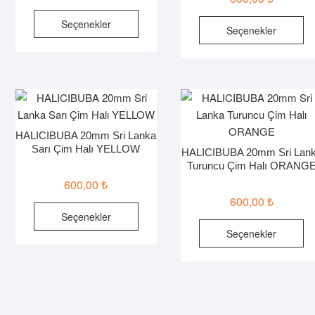
Bu
B
Seçenekler
Seçenekler
ürünün
ür
birden
bi
fazla
fa
varyasyonu
va
var.
va
Seçenekler
Se
ürün
HALICIBUBA 20mm Sri Lanka
ür
sayfasından
Sarı Çim Halı YELLOW
HALICIBUBA 20mm Sri Lan
sa
seçilebilir
Turuncu Çim Halı ORANG
seç
600,00
₺
600,00
₺
Bu
Seçenekler
ürünün
B
Seçenekler
birden
ür
fazla
bi
varyasyonu
fa
var.
va
Seçenekler
va