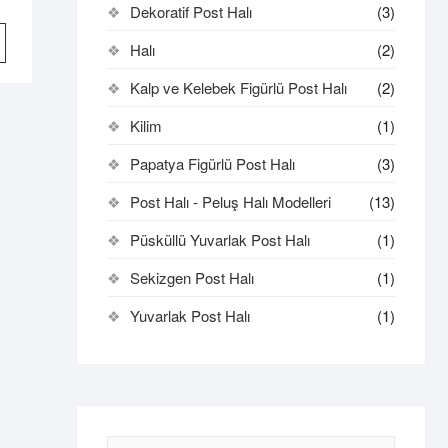
Dekoratif Post Halı
(3)
Bu
Halı
(2)
ürünün
birden
Kalp ve Kelebek Figürlü Post Halı
(2)
fazla
varyasyonu
Kilim
(1)
var.
Papatya Figürlü Post Halı
(3)
Seçenekler
ürün
Post Halı - Peluş Halı Modelleri
(13)
sayfasından
Püsküllü Yuvarlak Post Halı
(1)
seçilebilir
Sekizgen Post Halı
(1)
Yuvarlak Post Halı
(1)