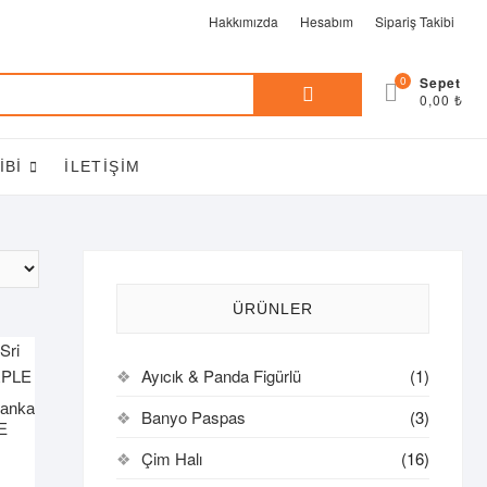
Hakkımızda
Hesabım
Sipariş Takibi
Ara:
0
0,00 ₺
IBI
İLETIŞIM
ÜRÜNLER
Ayıcık & Panda Figürlü
(1)
anka
Banyo Paspas
(3)
E
Çim Halı
(16)