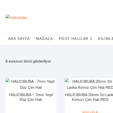
Skip
to
content
ANA SAYFA
MAĞAZA
POST HALILAR
KILIML
6 sonucun tümü gösteriliyor
HALICIBUBA – 7mm Yeşil
HALICIBUBA 20mm Sri Lan
Düz Çim Halı
Kırmızı Çim Halı RED
600,00
₺