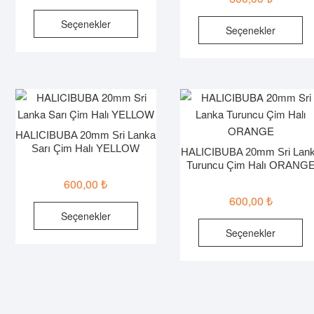
Bu
B
Seçenekler
Seçenekler
ürünün
ür
birden
bi
fazla
fa
varyasyonu
va
var.
va
Seçenekler
Se
ürün
HALICIBUBA 20mm Sri Lanka
ür
sayfasından
Sarı Çim Halı YELLOW
HALICIBUBA 20mm Sri Lan
sa
seçilebilir
Turuncu Çim Halı ORANG
seç
600,00
₺
600,00
₺
Bu
Seçenekler
ürünün
B
Seçenekler
birden
ür
fazla
bi
varyasyonu
fa
var.
va
Seçenekler
va