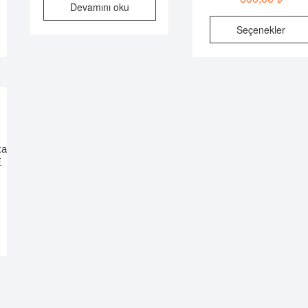
Devamını oku
u
Seçenekler
ünün
rden
zla
ryasyonu
r.
çenekler
ün
ka
yfasından
E
ilebilir
u
ünün
rden
zla
ryasyonu
r.